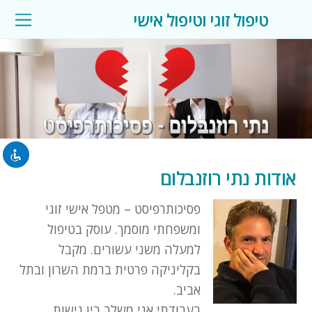
טיפול זוגי וטיפול אישי
השבת את ההבזקים
visibility_off
סמן כותרות
title
צבע רקע
settings
להקטין את התצוגה
אודות נתי רוזנבלום
zoom_out
התקרב
פסיכותרפיסט – מטפל אישי זוגי
zoom_in
ומשפחתי מוסמך. עוסק בטיפול
הקטן את הגופן
למעלה משני עשורים. מקבל
remove_circle_outline
בקליניקה פרטית ברמת השרון ובתל
הגדל את הגופן
add_circle_outline
אביב.
בעבודתי אני משלב בין גישות
גופן קריא
spellcheck