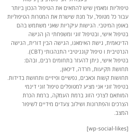
טיפוליות ומאמין שיש להתאים את הטיפול הנכון ביותר
עבור כל מטופל, על מנת שישרת את המטרות הטיפוליות
ניגודיות בהירה
brightness_high
באופן המיטבי. הגישות עיקריות שאני משתמש בהם
ניגודיות כהה
brightness_low
בטיפול אישי, ובטיפול זוגי ומשפחתי הן הגישה
הדינאמית, גישת האימאגו, הגישה הבין דורית, הגישה
קו תחתון קישורים
format_underlined
הנרטיבית ו טיפול קוגניטיבי התנהגותי (CBT).
בטיפול אישי, ניתן להעזר בתחומים רבים, ובהם:
סמן קישורים
font_download
תחושת תקיעות, חרדה, דיכאון,
תחושות קשות וכאבים, נפשיים ופיזיים ותחושת בדידות.
א
cached
בטיפול זוגי אני מציע למטופלים טיפול זוגי דינמי
פ
ס
המותאם לצרכי הזוג ברמת העמקה, ברמת הכרת
א
הצרכים והפתרונות ושילוב צעדים מידיים לשיפור
ת
המצב.
כ
ל
ה
[wp-social-likes]
א