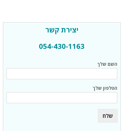
פ
ש
ר
ו
יצירת קשר
י
ו
ת
054-430-1163
ש
השם שלך
ל
ך
ה
ש
הטלפון שלך
ם
ש
ל
ך
שלח