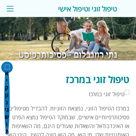
טיפול זוגי וטיפול אישי
השבת את ההבזקים
visibility_off
סמן כותרות
title
צבע רקע
settings
להקטין את התצוגה
טיפול זוגי במרכז
zoom_out
התקרב
zoom_in
הקטן את הגופן
במרכז הטיפול הזוגי, נמצאת הזוגיות. להבדיל מטיפולים
remove_circle_outline
פסיכותרפיותיים אישיים, שבמוקד הטיפול נמצא הפרט
הגדל את הגופן
add_circle_outline
או האינדבודאל והשאלות שעולים הינם, מה השאיפות
האותנטיות שלו, מי הוא, מה הוא רוצה להשיג, היכן הוא
גופן קריא
spellcheck