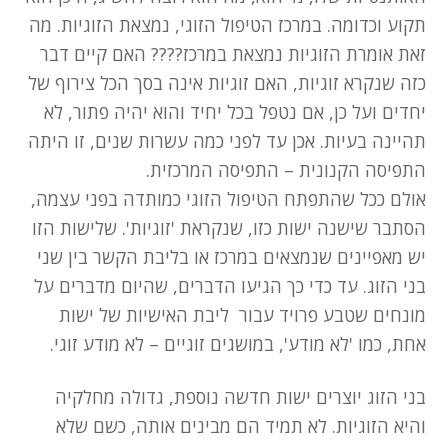
תקוע וכדומה. במרכז הטיפול הזוגי, נמצאת הזוגיות. מה
זאת אומרת הזוגיות נמצאת במרכז???? האם קיים דבר
ניגודיות בהירה
brightness_high
כזה שנקרא זוגיות, האם זוגיות אינה בסך הכל צירוף של
ניגודיות כהה
brightness_low
יחדים ועל כן, אם נטפל בכל יחיד והוא יהיה פתור, לא
תהיינה בעיות. אכן עד לפני כמה עשרות שנים, זו היתה
קו תחתון קישורים
format_underlined
התפיסה הקנונית – התפיסה המרכזית.
אולם ככל שהתפתח הטיפול הזוגי כמותדה בפני עצמה,
סמן קישורים
font_download
הסתבר שישנה ישות כזו, שנקראת 'זוגיות'. שלישות הזו
יש מאפיינים שנמצאים במרכז או בליבת הקשר בין שני
א
cached
בני הזוג. עד כדי כך הגיעו הדברים, שהיום מדברים על
פ
ס
מונחים שטבע פרויד עבור ליבת האישיות של ישות
א
אחת, כמו 'לא מודע', במושגים זוגיים – לא מודע זוגי.
ת
כ
בני הזוג יוצרים ישות חדשה נוספת, גדולה מחלקיה
ל
ה
והיא הזוגיות. לא תמיד הם מבינים אותה, כשם שלא
א