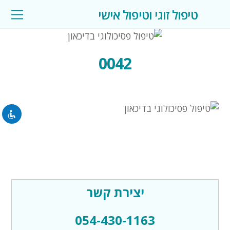
טיפול זוגי וטיפול אישי
השבת את ההבזקים
visibility_off
0042
סמן כותרות
title
צבע רקע
settings
להקטין את התצוגה
zoom_out
התקרב
zoom_in
הקטן את הגופן
remove_circle_outline
יצירת קשר
הגדל את הגופן
add_circle_outline
054-430-1163
גופן קריא
spellcheck